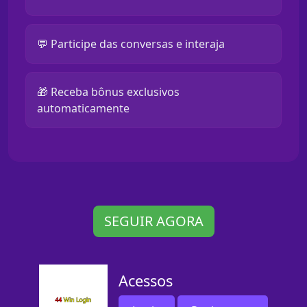
💬 Participe das conversas e interaja
🎁 Receba bônus exclusivos
automaticamente
SEGUIR AGORA
Acessos