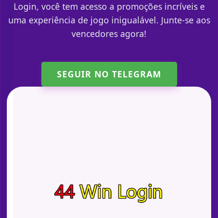
Login, você tem acesso a promoções incríveis e
uma experiência de jogo inigualável. Junte-se aos
vencedores agora!
SEGUIR NO TELEGRAM