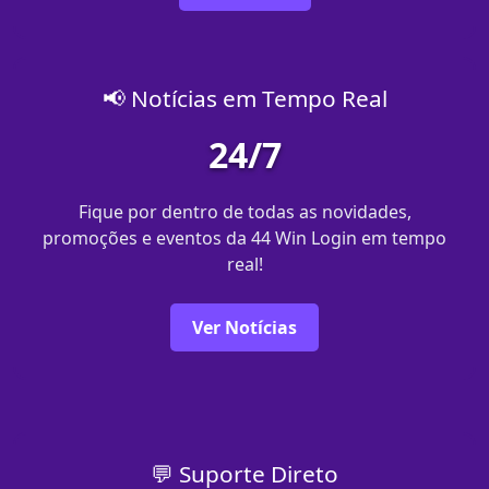
📢 Notícias em Tempo Real
24/7
Fique por dentro de todas as novidades,
promoções e eventos da 44 Win Login em tempo
real!
Ver Notícias
💬 Suporte Direto