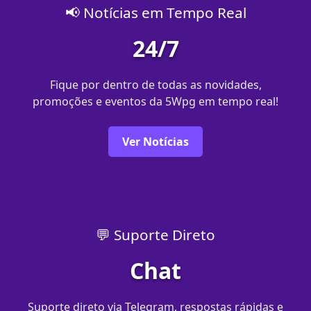
📢 Notícias em Tempo Real
24/7
Fique por dentro de todas as novidades,
promoções e eventos da 5Wpg em tempo real!
Ver Notícias
💬 Suporte Direto
Chat
Suporte direto via Telegram, respostas rápidas e