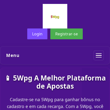
Login
Registrar-se
Menu
📱 5Wpg A Melhor Plataforma
de Apostas
Cadastre-se na 5Wpg para ganhar bônus no
cadastro e em cada recarga. Com a 5Wpg, você