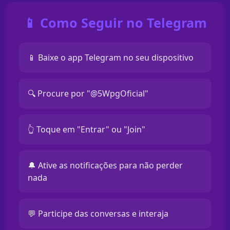
📱 Como Seguir no Telegram
📱 Baixe o app Telegram no seu dispositivo
🔍 Procure por "@5WpgOficial"
👆 Toque em "Entrar" ou "Join"
🔔 Ative as notificações para não perder
nada
💬 Participe das conversas e interaja