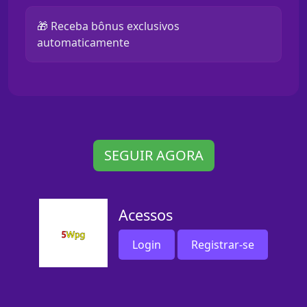
🎁 Receba bônus exclusivos
automaticamente
SEGUIR AGORA
Acessos
Login
Registrar-se