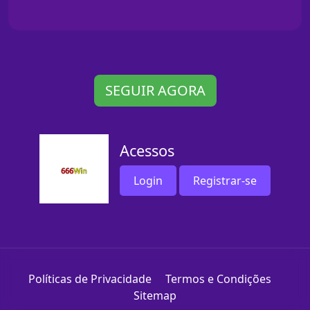
SEGUIR AGORA
Acessos
Login
Registrar-se
Políticas de Privacidade
Termos e Condições
Sitemap