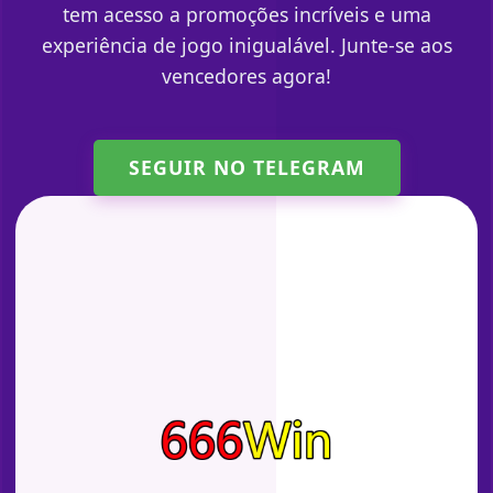
tem acesso a promoções incríveis e uma
experiência de jogo inigualável. Junte-se aos
vencedores agora!
SEGUIR NO TELEGRAM