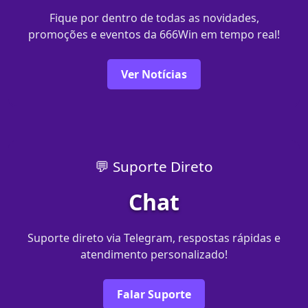
Fique por dentro de todas as novidades,
promoções e eventos da 666Win em tempo real!
Ver Notícias
💬 Suporte Direto
Chat
Suporte direto via Telegram, respostas rápidas e
atendimento personalizado!
Falar Suporte