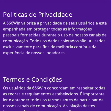
Políticas de Privacidade
A 666Win valoriza a privacidade de seus usuários e está
empenhada em proteger todas as informações
pessoais fornecidas durante o uso de nossos canais de
comunicação. Todos os dados coletados são utilizados
exclusivamente para fins de melhoria contínua da
experiência de nossos jogadores.
Termos e Condições
Os usuários da 666Win concordam em respeitar todas
as regras e regulamentos estabelecidos. É importante
ler e entender todos os termos antes de participar de
nossos canais de comunicação. A violação destes