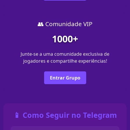
👥 Comunidade VIP
1000+
Junte-se a uma comunidade exclusiva de
jogadores e compartilhe experiências!
Entrar Grupo
📱 Como Seguir no Telegram