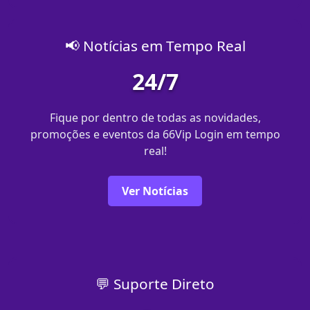
📢 Notícias em Tempo Real
24/7
Fique por dentro de todas as novidades,
promoções e eventos da 66Vip Login em tempo
real!
Ver Notícias
💬 Suporte Direto