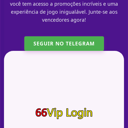
você tem acesso a promoções incríveis e uma
experiência de jogo inigualável. Junte-se aos
vencedores agora!
SEGUIR NO TELEGRAM