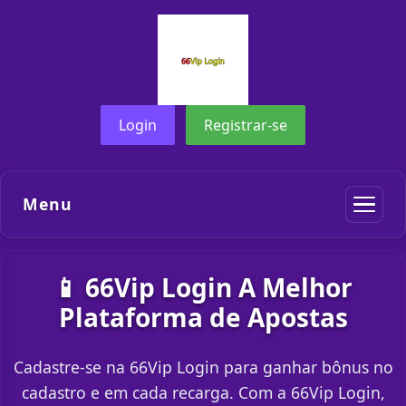
Login
Registrar-se
Menu
📱 66Vip Login A Melhor
Plataforma de Apostas
Cadastre-se na 66Vip Login para ganhar bônus no
cadastro e em cada recarga. Com a 66Vip Login,