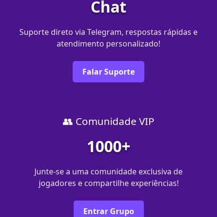
Chat
Suporte direto via Telegram, respostas rápidas e
atendimento personalizado!
Falar Suporte
👥 Comunidade VIP
1000+
Junte-se a uma comunidade exclusiva de
jogadores e compartilhe experiências!
Entrar Grupo