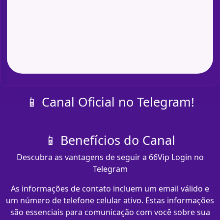
📱 Canal Oficial no Telegram!
📱 Benefícios do Canal
Descubra as vantagens de seguir a 66Vip Login no
Telegram
As informações de contato incluem um email válido e
um número de telefone celular ativo. Estas informações
são essenciais para comunicação com você sobre sua