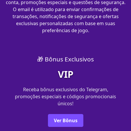
conta, promoções especiais e questões de segurança.
O email é utilizado para enviar confirmações de
transações, notificações de segurança e ofertas
exclusivas personalizadas com base em suas
preferências de jogo.
🎁 Bônus Exclusivos
VIP
Receba bônus exclusivos do Telegram,
promoções especiais e códigos promocionais
únicos!
Ver Bônus