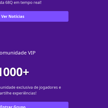
da 68Q em tempo real!
Ver Notícias
Comunidade VIP
1000+
unidade exclusiva de jogadores e
rtilhe experiências!
Entrar Grupo