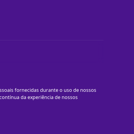
ssoais fornecidas durante o uso de nossos
 contínua da experiência de nossos