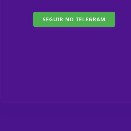
SEGUIR NO TELEGRAM