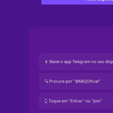
📱 Baixe o app Telegram no seu disp
🔍 Procure por "@68QOficial"
👆 Toque em "Entrar" ou "Join"