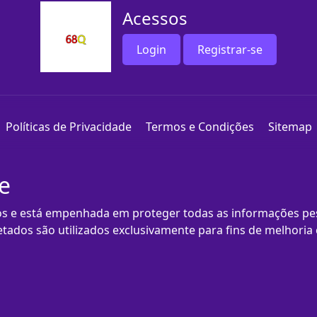
Acessos
Login
Registrar-se
Políticas de Privacidade
Termos e Condições
Sitemap
de
ios e está empenhada em proteger todas as informações pe
tados são utilizados exclusivamente para fins de melhoria