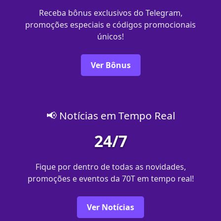
Receba bônus exclusivos do Telegram,
promoções especiais e códigos promocionais
únicos!
Ver Bônus
📢 Notícias em Tempo Real
24/7
Fique por dentro de todas as novidades,
promoções e eventos da 70T em tempo real!
Ver Notícias