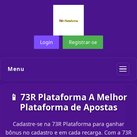
Login
Registrar-se
Menu
📱 73R Plataforma A Melhor
Plataforma de Apostas
Cadastre-se na 73R Plataforma para ganhar
bônus no cadastro e em cada recarga. Com a 73R