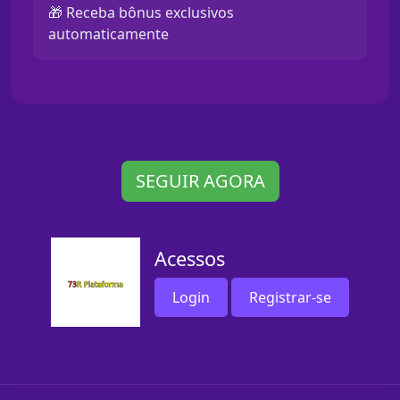
🎁 Receba bônus exclusivos
automaticamente
SEGUIR AGORA
Acessos
Login
Registrar-se