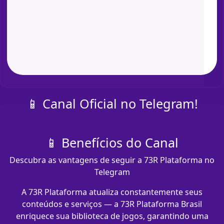
📱 Canal Oficial no Telegram!
📱 Benefícios do Canal
Descubra as vantagens de seguir a 73R Plataforma no
Telegram
A 73R Plataforma atualiza constantemente seus
conteúdos e serviços — a 73R Plataforma Brasil
enriquece sua biblioteca de jogos, garantindo uma