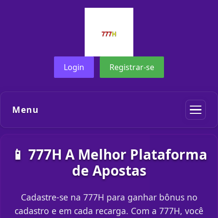
Login
Registrar-se
Menu
📱 777H A Melhor Plataforma
de Apostas
Cadastre-se na 777H para ganhar bônus no
cadastro e em cada recarga. Com a 777H, você