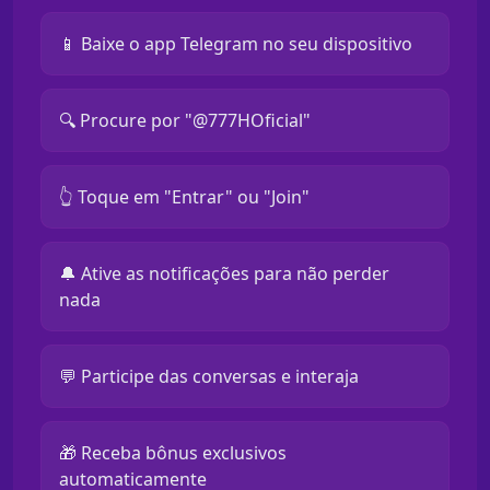
📱 Baixe o app Telegram no seu dispositivo
🔍 Procure por "@777HOficial"
👆 Toque em "Entrar" ou "Join"
🔔 Ative as notificações para não perder
nada
💬 Participe das conversas e interaja
🎁 Receba bônus exclusivos
automaticamente