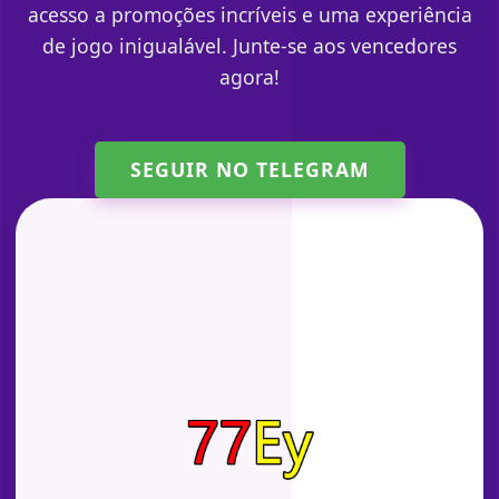
acesso a promoções incríveis e uma experiência
de jogo inigualável. Junte-se aos vencedores
agora!
SEGUIR NO TELEGRAM