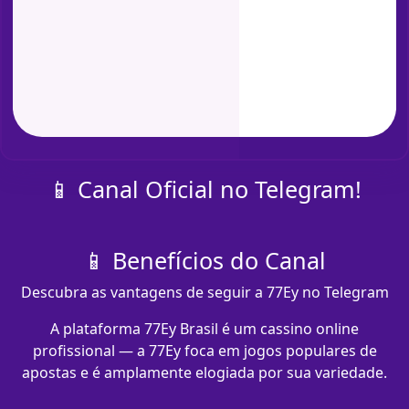
📱 Canal Oficial no Telegram!
📱 Benefícios do Canal
Descubra as vantagens de seguir a 77Ey no Telegram
A plataforma 77Ey Brasil é um cassino online
profissional — a 77Ey foca em jogos populares de
apostas e é amplamente elogiada por sua variedade.