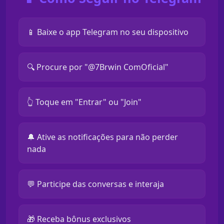
📱 Baixe o app Telegram no seu dispositivo
🔍 Procure por "@7Brwin ComOficial"
👆 Toque em "Entrar" ou "Join"
🔔 Ative as notificações para não perder
nada
💬 Participe das conversas e interaja
🎁 Receba bônus exclusivos