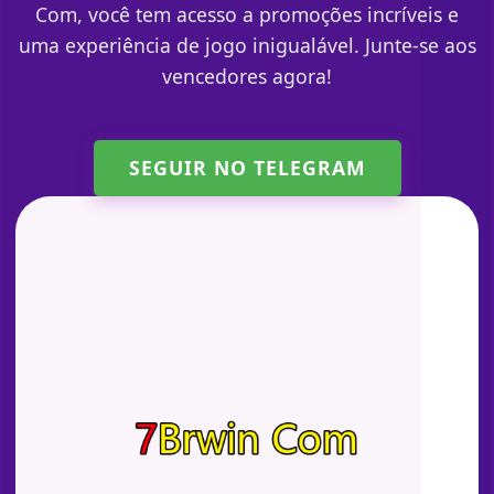
Com, você tem acesso a promoções incríveis e
uma experiência de jogo inigualável. Junte-se aos
vencedores agora!
SEGUIR NO TELEGRAM