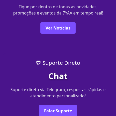
Fique por dentro de todas as novidades,
promoções e eventos da 7YAA em tempo real!
Ver Notícias
💬 Suporte Direto
Chat
Suporte direto via Telegram, respostas rápidas e
atendimento personalizado!
Falar Suporte