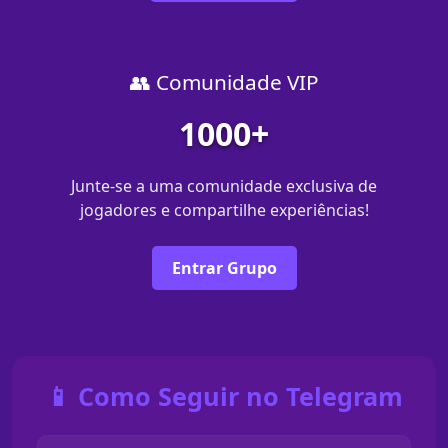
👥 Comunidade VIP
1000+
Junte-se a uma comunidade exclusiva de
jogadores e compartilhe experiências!
Entrar Grupo
📱 Como Seguir no Telegram