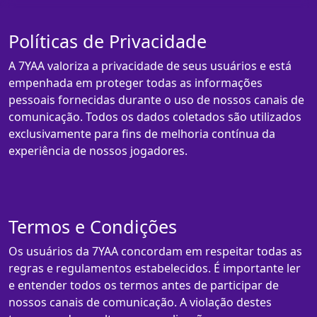
Políticas de Privacidade
A 7YAA valoriza a privacidade de seus usuários e está
empenhada em proteger todas as informações
pessoais fornecidas durante o uso de nossos canais de
comunicação. Todos os dados coletados são utilizados
exclusivamente para fins de melhoria contínua da
experiência de nossos jogadores.
Termos e Condições
Os usuários da 7YAA concordam em respeitar todas as
regras e regulamentos estabelecidos. É importante ler
e entender todos os termos antes de participar de
nossos canais de comunicação. A violação destes