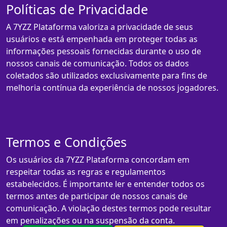
Políticas de Privacidade
A 7YZZ Plataforma valoriza a privacidade de seus
usuários e está empenhada em proteger todas as
informações pessoais fornecidas durante o uso de
nossos canais de comunicação. Todos os dados
coletados são utilizados exclusivamente para fins de
melhoria contínua da experiência de nossos jogadores.
Termos e Condições
Os usuários da 7YZZ Plataforma concordam em
respeitar todas as regras e regulamentos
estabelecidos. É importante ler e entender todos os
termos antes de participar de nossos canais de
comunicação. A violação destes termos pode resultar
em penalizações ou na suspensão da conta.