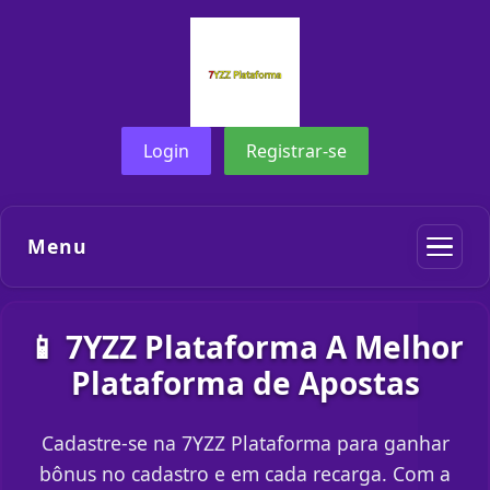
Login
Registrar-se
Menu
📱 7YZZ Plataforma A Melhor
Plataforma de Apostas
Cadastre-se na 7YZZ Plataforma para ganhar
bônus no cadastro e em cada recarga. Com a