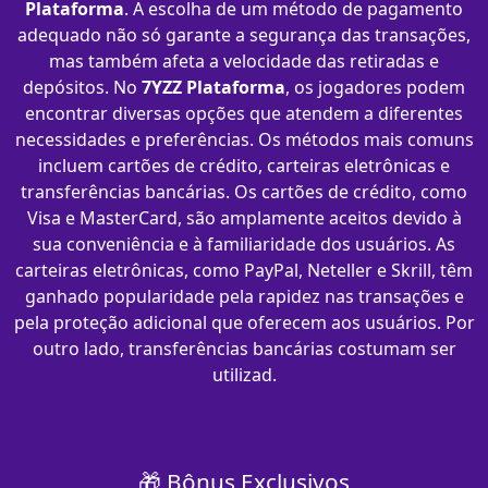
Plataforma
. A escolha de um método de pagamento
adequado não só garante a segurança das transações,
mas também afeta a velocidade das retiradas e
depósitos. No
7YZZ Plataforma
, os jogadores podem
encontrar diversas opções que atendem a diferentes
necessidades e preferências. Os métodos mais comuns
incluem cartões de crédito, carteiras eletrônicas e
transferências bancárias. Os cartões de crédito, como
Visa e MasterCard, são amplamente aceitos devido à
sua conveniência e à familiaridade dos usuários. As
carteiras eletrônicas, como PayPal, Neteller e Skrill, têm
ganhado popularidade pela rapidez nas transações e
pela proteção adicional que oferecem aos usuários. Por
outro lado, transferências bancárias costumam ser
utilizad.
🎁 Bônus Exclusivos