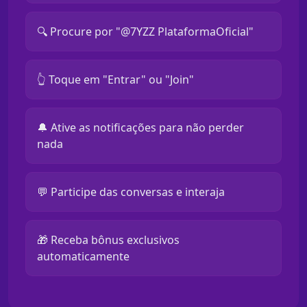
🔍 Procure por "@7YZZ PlataformaOficial"
👆 Toque em "Entrar" ou "Join"
🔔 Ative as notificações para não perder
nada
💬 Participe das conversas e interaja
🎁 Receba bônus exclusivos
automaticamente